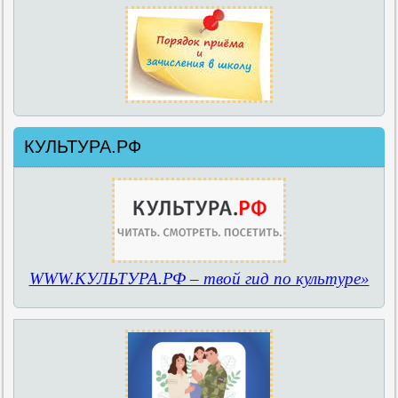
КУЛЬТУРА.РФ
WWW.КУЛЬТУРА.РФ – твой гид по культуре»